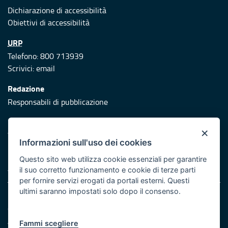
Dichiarazione di accessibilità
Obiettivi di accessibilità
URP
Telefono: 800 713939
Scrivici:
email
Redazione
Responsabili di pubblicazione
Protezione civile
×
Vai al sito di Protezione Civile Puglia
Informazioni sull'uso dei cookies
Iniziativa finanziata con risorse del POR Puglia 2014/2020 -
Questo sito web utilizza cookie essenziali per garantire
Asse XI
il suo corretto funzionamento e cookie di terze parti
per fornire servizi erogati da portali esterni. Questi
ultimi saranno impostati solo dopo il consenso.
Note legali
Cookie e privacy
Atti di notifica
Fammi scegliere