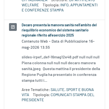
CITTADINANZA
Strutture:
DIPARTIMENTO
WELFARE
Tipologia:
INFO, APPUNTAMENTI
E CONFERENZE STAMPA
Decaro presenta la manovra sanità nell’ambito del
riequilibrio economico del sistema sanitario
regionale riferito all’esercizio 2025
Contenuto Web -
Data di Pubblicazione 16-
mag-2026 13.55
slides-irpef_def-16mag12e48.pdf null null null
Piena colonna null null null decaro manovra
sanità.jpeg Questa mattina il presidente della
Regione Puglia ha presentato in conferenza
stampa tutti i...
Aree Tematiche:
SALUTE, SPORT E BUONA
VITA
Tipologia:
COMUNICATI STAMPA DEL
PRESIDENTE