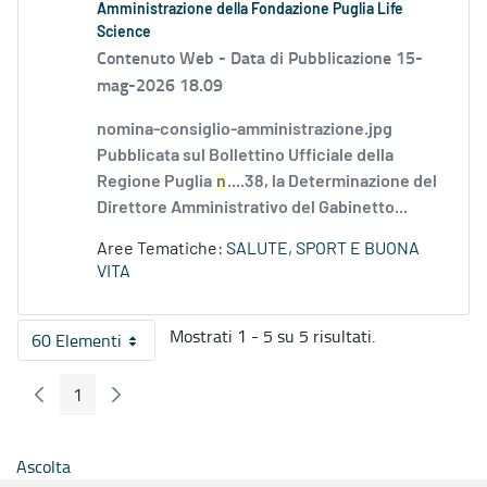
Amministrazione della Fondazione Puglia Life
Science
Contenuto Web -
Data di Pubblicazione 15-
mag-2026 18.09
nomina-consiglio-amministrazione.jpg
Pubblicata sul Bollettino Ufficiale della
Regione Puglia
n
....38, la Determinazione del
Direttore Amministrativo del Gabinetto...
Aree Tematiche:
SALUTE, SPORT E BUONA
VITA
Mostrati 1 - 5 su 5 risultati.
60 Elementi
Per pagina
1
Pagina Precedente
Pagina Seguente
Pagina
Ascolta