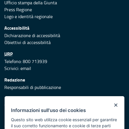
Ufficio stampa della Giunta
Press Regione
Logo e identità regionale
Accessibilità
Dichiarazione di accessibilità
Obiettivi di accessibilità
URP
Telefono: 800 713939
Scrivici:
email
Redazione
Responsabili di pubblicazione
Protezione civile
×
Vai al sito di Protezione Civile Puglia
Informazioni sull'uso dei cookies
Iniziativa finanziata con risorse del POR Puglia 2014/2020 -
Questo sito web utilizza cookie essenziali per garantire
Asse XI
il suo corretto funzionamento e cookie di terze parti