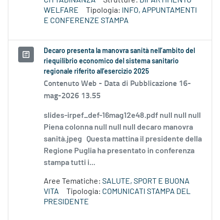
CITTADINANZA
Strutture:
DIPARTIMENTO
WELFARE
Tipologia:
INFO, APPUNTAMENTI
E CONFERENZE STAMPA
Decaro presenta la manovra sanità nell’ambito del
riequilibrio economico del sistema sanitario
regionale riferito all’esercizio 2025
Contenuto Web -
Data di Pubblicazione 16-
mag-2026 13.55
slides-irpef_def-16mag12e48.pdf null null null
Piena colonna null null null decaro manovra
sanità.jpeg Questa mattina il presidente della
Regione Puglia ha presentato in conferenza
stampa tutti i...
Aree Tematiche:
SALUTE, SPORT E BUONA
VITA
Tipologia:
COMUNICATI STAMPA DEL
PRESIDENTE