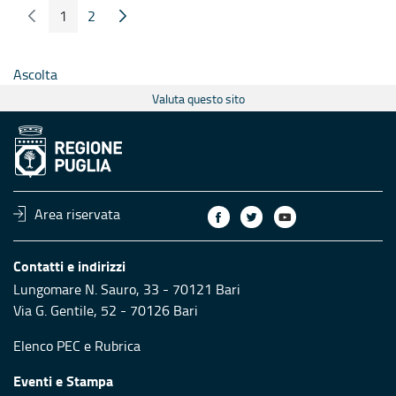
1
2
Pagina Precedente
Pagina Seguente
Pagina
Pagina
Ascolta
Valuta questo sito
Area riservata
Contatti e indirizzi
Lungomare N. Sauro, 33 - 70121 Bari
Via G. Gentile, 52 - 70126 Bari
Elenco PEC
e
Rubrica
Eventi e Stampa