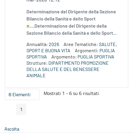
Determinazione del Dirigente della Sezione
Bilancio della Sanità e dello Sport
n
....Determinazione del Dirigente della
Sezione Bilancio della Sanità e dello Sport...
Annualità:
2026
Aree Tematiche:
SALUTE,
SPORT E BUONA VITA
Argomenti:
PUGLIA
SPORTIVA
Argomento:
PUGLIA SPORTIVA
Strutture:
DIPARTIMENTO PROMOZIONE
DELLA SALUTE E DEL BENESSERE
ANIMALE
Mostrati 1 - 6 su 6 risultati.
8 Elementi
Per pagina
1
Pagina Precedente
Pagina Seguente
Pagina
Ascolta