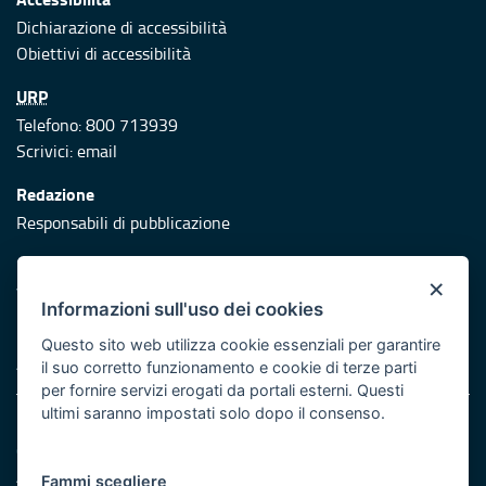
Dichiarazione di accessibilità
Obiettivi di accessibilità
URP
Telefono: 800 713939
Scrivici:
email
Redazione
Responsabili di pubblicazione
Protezione civile
×
Vai al sito di Protezione Civile Puglia
Informazioni sull'uso dei cookies
Iniziativa finanziata con risorse del POR Puglia 2014/2020 -
Questo sito web utilizza cookie essenziali per garantire
Asse XI
il suo corretto funzionamento e cookie di terze parti
per fornire servizi erogati da portali esterni. Questi
ultimi saranno impostati solo dopo il consenso.
Note legali
Cookie e privacy
Atti di notifica
Fammi scegliere