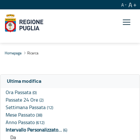
A
A
Ricerca
Homepage
Ricerca
Ultima modifica
Ora Passata
(0)
Passate 24 Ore
(2)
Settimana Passata
(12)
Mese Passato
(38)
Anno Passato
(612)
Intervallo Personalizzato…
(6)
Da