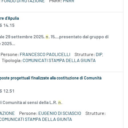
:
FONDO DI ROTAZIONE
PNRR:
PNRR
re d’Apulia
6 14.15
nale 29 settembre 2025,
n
. 15,...presentato dal gruppo di
e 2025...
Persone:
FRANCESCO PAOLICELLI
Strutture:
DIP.
Tipologia:
COMUNICATI STAMPA DELLA GIUNTA
oposte progettuali finalizzate alla costituzione di Comunità
6 12.51
di Comunità ai sensi della L.R.
n
.
VAZIONE
Persone:
EUGENIO DI SCIASCIO
Strutture:
COMUNICATI STAMPA DELLA GIUNTA