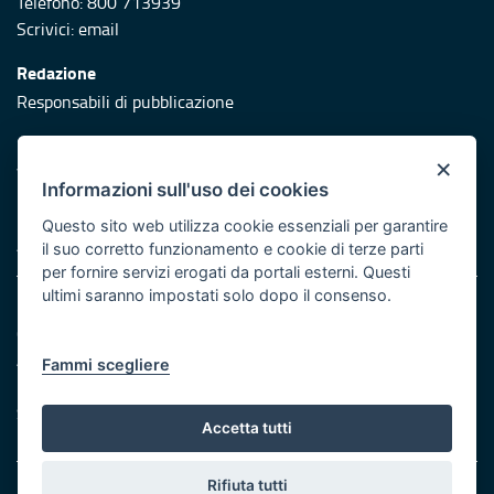
Telefono: 800 713939
Scrivici:
email
Redazione
Responsabili di pubblicazione
Protezione civile
×
Vai al sito di Protezione Civile Puglia
Informazioni sull'uso dei cookies
Iniziativa finanziata con risorse del POR Puglia 2014/2020 -
Questo sito web utilizza cookie essenziali per garantire
Asse XI
il suo corretto funzionamento e cookie di terze parti
per fornire servizi erogati da portali esterni. Questi
ultimi saranno impostati solo dopo il consenso.
Note legali
Cookie e privacy
Atti di notifica
Fammi scegliere
Feed RSS
Servizi Intranet
Accetta tutti
Rifiuta tutti