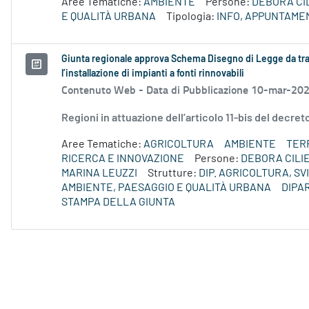
Aree Tematiche:
AMBIENTE
Persone:
DEBORA CI
E QUALITÀ URBANA
Tipologia:
INFO, APPUNTAME
Giunta regionale approva Schema Disegno di Legge da tra
l’installazione di impianti a fonti rinnovabili
Contenuto Web -
Data di Pubblicazione 10-mar-20
Regioni in attuazione dell’articolo 11-bis del decre
Aree Tematiche:
AGRICOLTURA
AMBIENTE
TERR
RICERCA E INNOVAZIONE
Persone:
DEBORA CILI
MARINA LEUZZI
Strutture:
DIP. AGRICOLTURA, S
AMBIENTE, PAESAGGIO E QUALITÀ URBANA
DIPA
STAMPA DELLA GIUNTA