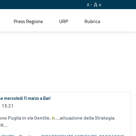
A
A
Press Regione
URP
Rubrica
e mercoledì 11 marzo a Bari
6 13.21
one Puglia in via Gentile,
n
....attuazione della Strategia
R...