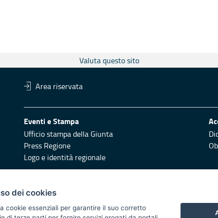
Valuta questo sito
Area riservata
Eventi e Stampa
Ac
Ufficio stampa della Giunta
Di
Press Regione
Obi
Logo e identità regionale
Redazione
Pr
uso dei cookies
Responsabili di pubblicazione
Vai
a cookie essenziali per garantire il suo corretto
A
di terze parti per fornire servizi erogati da portali