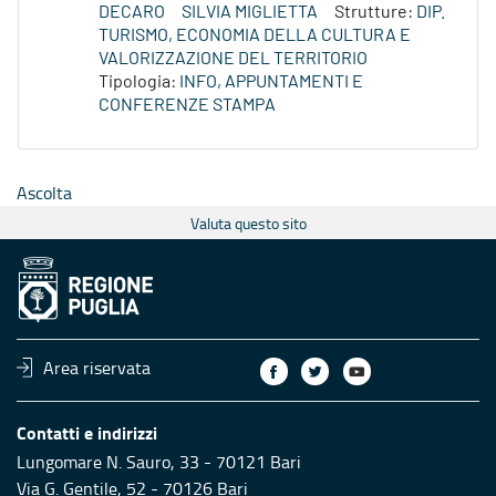
DECARO
SILVIA MIGLIETTA
Strutture:
DIP.
TURISMO, ECONOMIA DELLA CULTURA E
VALORIZZAZIONE DEL TERRITORIO
Tipologia:
INFO, APPUNTAMENTI E
CONFERENZE STAMPA
Ascolta
Valuta questo sito
Area riservata
Contatti e indirizzi
Lungomare N. Sauro, 33 - 70121 Bari
Via G. Gentile, 52 - 70126 Bari