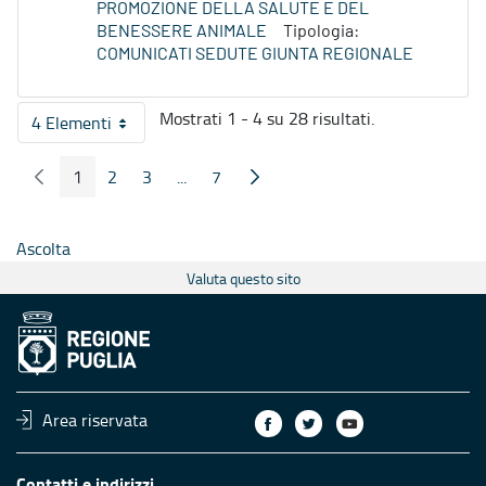
PROMOZIONE DELLA SALUTE E DEL
BENESSERE ANIMALE
Tipologia:
COMUNICATI SEDUTE GIUNTA REGIONALE
Mostrati 1 - 4 su 28 risultati.
4 Elementi
Per pagina
1
2
3
...
7
Pagina Precedente
Pagina Seguente
Pagina
Pagina
Pagina
Pagine intermedie
Pagina
Ascolta
Valuta questo sito
Area riservata
Contatti e indirizzi