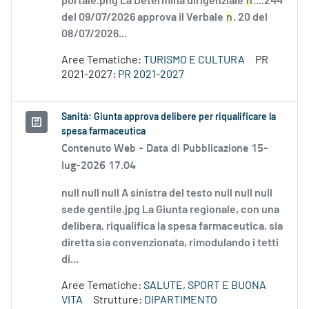
portale.png La Determina dirigenziale
n
....244
del 09/07/2026 approva il Verbale
n
. 20 del
08/07/2026...
Aree Tematiche:
TURISMO E CULTURA
PR
2021-2027:
PR 2021-2027
Sanità: Giunta approva delibere per riqualificare la
spesa farmaceutica
Contenuto Web -
Data di Pubblicazione 15-
lug-2026 17.04
null null null A sinistra del testo null null null
sede gentile.jpg La Giunta regionale, con una
delibera, riqualifica la spesa farmaceutica, sia
diretta sia convenzionata, rimodulando i tetti
di...
Aree Tematiche:
SALUTE, SPORT E BUONA
VITA
Strutture:
DIPARTIMENTO