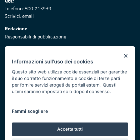
URP
Telefono: 800 713939
Scrivici:
email
Redazione
Responsabili di pubblicazione
Protezione civile
×
Vai al sito di Protezione Civile Puglia
Informazioni sull'uso dei cookies
Iniziativa finanziata con risorse del POR Puglia 2014/2020 -
Questo sito web utilizza cookie essenziali per garantire
Asse XI
il suo corretto funzionamento e cookie di terze parti
per fornire servizi erogati da portali esterni. Questi
ultimi saranno impostati solo dopo il consenso.
Note legali
Cookie e privacy
Atti di notifica
Fammi scegliere
Feed RSS
Servizi Intranet
Accetta tutti