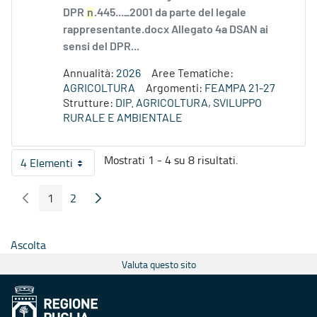
DPR
n
.445..._2001 da parte del legale
rappresentante.docx Allegato 4a DSAN ai
sensi del DPR...
Annualità:
2026
Aree Tematiche:
AGRICOLTURA
Argomenti:
FEAMPA 21-27
Strutture:
DIP. AGRICOLTURA, SVILUPPO
RURALE E AMBIENTALE
Mostrati 1 - 4 su 8 risultati.
4 Elementi
Per pagina
1
2
Pagina Precedente
Pagina Seguente
Pagina
Pagina
Ascolta
Valuta questo sito