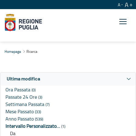
A
A
Ricerca
Homepage
Ricerca
Ultima modifica
Ora Passata
(0)
Passate 24 Ore
(3)
Settimana Passata
(7)
Mese Passato
(33)
Anno Passato
(539)
Intervallo Personalizzato…
(1)
Da