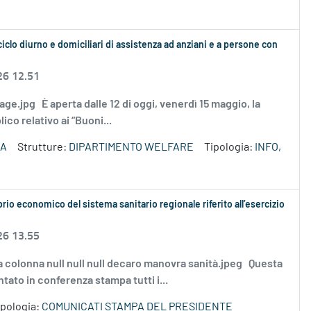
ciclo diurno e domiciliari di assistenza ad anziani e a persone con
26 12.51
Image.jpg È aperta dalle 12 di oggi, venerdì 15 maggio, la
co relativo ai “Buoni...
ZA
Strutture:
DIPARTIMENTO WELFARE
Tipologia:
INFO,
rio economico del sistema sanitario regionale riferito all’esercizio
26 13.55
a colonna null null null decaro manovra sanità.jpeg Questa
tato in conferenza stampa tutti i...
ipologia:
COMUNICATI STAMPA DEL PRESIDENTE