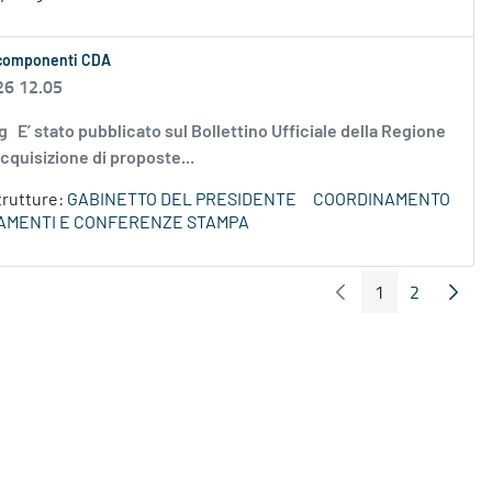
re componenti CDA
26 12.05
.jpg E’ stato pubblicato sul Bollettino Ufficiale della Regione
cquisizione di proposte...
trutture:
GABINETTO DEL PRESIDENTE
COORDINAMENTO
TAMENTI E CONFERENZE STAMPA
1
2
Pagina Precedente
Pagin
Pagina
Pagina