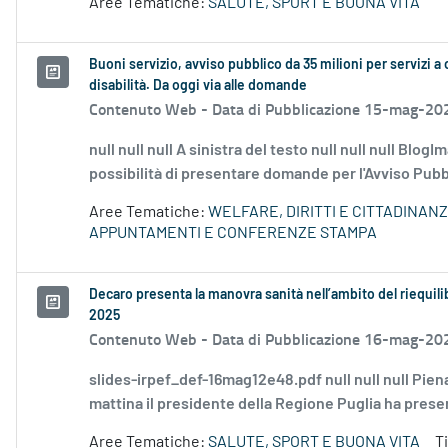
Aree Tematiche:
SALUTE, SPORT E BUONA VITA
Buoni servizio, avviso pubblico da 35 milioni per servizi a 
disabilità. Da oggi via alle domande
Contenuto Web -
Data di Pubblicazione 15-mag-20
null null null A sinistra del testo null null null Blog
possibilità di presentare domande per l'Avviso Pubbli
Aree Tematiche:
WELFARE, DIRITTI E CITTADINAN
APPUNTAMENTI E CONFERENZE STAMPA
Decaro presenta la manovra sanità nell’ambito del riequilib
2025
Contenuto Web -
Data di Pubblicazione 16-mag-20
slides-irpef_def-16mag12e48.pdf null null null Pien
mattina il presidente della Regione Puglia ha presen
Aree Tematiche:
SALUTE, SPORT E BUONA VITA
T