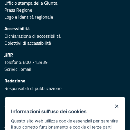
Ufficio stampa della Giunta
Press Regione
Logo e identità regionale
Accessibilità
Dichiarazione di accessibilità
Obiettivi di accessibilità
URP
Telefono: 800 713939
Scrivici:
email
Redazione
Responsabili di pubblicazione
Protezione civile
×
Vai al sito di Protezione Civile Puglia
Informazioni sull'uso dei cookies
Iniziativa finanziata con risorse del POR Puglia 2014/2020 -
Questo sito web utilizza cookie essenziali per garantire
Asse XI
il suo corretto funzionamento e cookie di terze parti