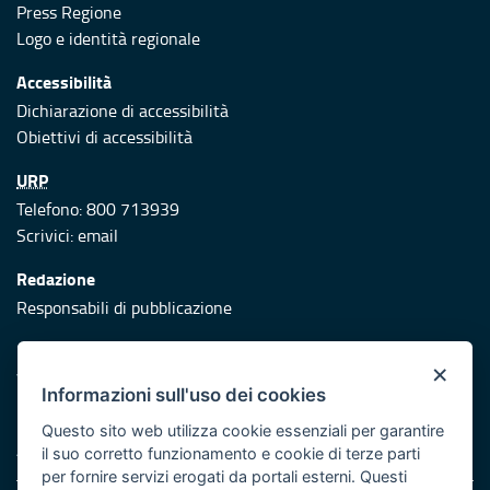
Press Regione
Logo e identità regionale
Accessibilità
Dichiarazione di accessibilità
Obiettivi di accessibilità
URP
Telefono: 800 713939
Scrivici:
email
Redazione
Responsabili di pubblicazione
Protezione civile
×
Vai al sito di Protezione Civile Puglia
Informazioni sull'uso dei cookies
Iniziativa finanziata con risorse del POR Puglia 2014/2020 -
Questo sito web utilizza cookie essenziali per garantire
Asse XI
il suo corretto funzionamento e cookie di terze parti
per fornire servizi erogati da portali esterni. Questi