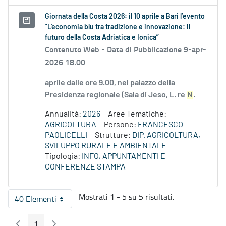
Giornata della Costa 2026: il 10 aprile a Bari l’evento
"L'economia blu tra tradizione e innovazione: Il
futuro della Costa Adriatica e Ionica”
Contenuto Web -
Data di Pubblicazione 9-apr-
2026 18.00
aprile dalle ore 9.00, nel palazzo della
Presidenza regionale (Sala di Jeso, L. re
N
.
Annualità:
2026
Aree Tematiche:
AGRICOLTURA
Persone:
FRANCESCO
PAOLICELLI
Strutture:
DIP. AGRICOLTURA,
SVILUPPO RURALE E AMBIENTALE
Tipologia:
INFO, APPUNTAMENTI E
CONFERENZE STAMPA
Mostrati 1 - 5 su 5 risultati.
40 Elementi
Per pagina
1
Pagina Precedente
Pagina Seguente