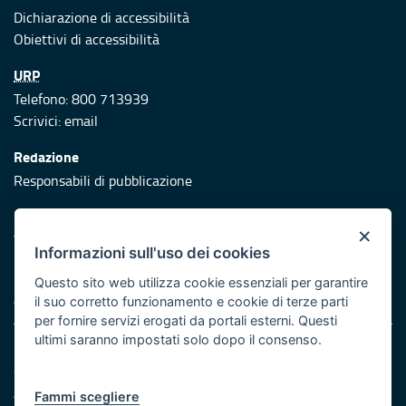
Dichiarazione di accessibilità
Obiettivi di accessibilità
URP
Telefono: 800 713939
Scrivici:
email
Redazione
Responsabili di pubblicazione
Protezione civile
×
Vai al sito di Protezione Civile Puglia
Informazioni sull'uso dei cookies
Iniziativa finanziata con risorse del POR Puglia 2014/2020 -
Questo sito web utilizza cookie essenziali per garantire
Asse XI
il suo corretto funzionamento e cookie di terze parti
per fornire servizi erogati da portali esterni. Questi
ultimi saranno impostati solo dopo il consenso.
Note legali
Cookie e privacy
Atti di notifica
Fammi scegliere