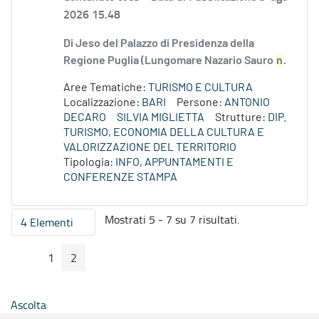
2026 15.48
Di Jeso del Palazzo di Presidenza della
Regione Puglia (Lungomare Nazario Sauro
n
.
Aree Tematiche:
TURISMO E CULTURA
Localizzazione:
BARI
Persone:
ANTONIO
DECARO
SILVIA MIGLIETTA
Strutture:
DIP.
TURISMO, ECONOMIA DELLA CULTURA E
VALORIZZAZIONE DEL TERRITORIO
Tipologia:
INFO, APPUNTAMENTI E
CONFERENZE STAMPA
Mostrati 5 - 7 su 7 risultati.
4 Elementi
Per pagina
1
2
Pagina Precedente
Pagina Seguente
Pagina
Pagina
Ascolta