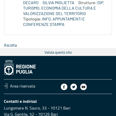
DECARO
SILVIA MIGLIETTA
Strutture:
DIP.
TURISMO, ECONOMIA DELLA CULTURA E
VALORIZZAZIONE DEL TERRITORIO
Tipologia:
INFO, APPUNTAMENTI E
CONFERENZE STAMPA
Ascolta
Valuta questo sito
Area riservata
Contatti e indirizzi
Lungomare N. Sauro, 33 - 70121 Bari
Via G. Gentile, 52 - 70126 Bari