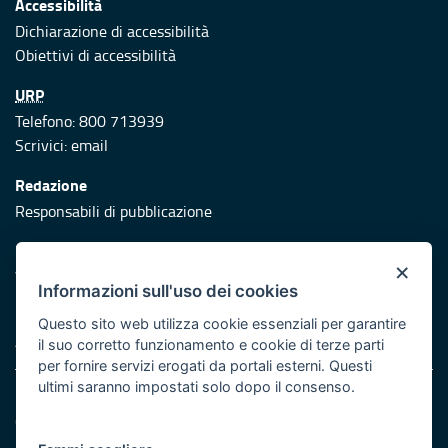
Accessibilità
Dichiarazione di accessibilità
Obiettivi di accessibilità
URP
Telefono: 800 713939
Scrivici:
email
Redazione
Responsabili di pubblicazione
Protezione civile
×
Vai al sito di Protezione Civile Puglia
Informazioni sull'uso dei cookies
Iniziativa finanziata con risorse del POR Puglia 2014/2020 -
Questo sito web utilizza cookie essenziali per garantire
Asse XI
il suo corretto funzionamento e cookie di terze parti
per fornire servizi erogati da portali esterni. Questi
ultimi saranno impostati solo dopo il consenso.
Note legali
Cookie e privacy
Atti di notifica