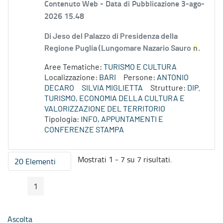
Contenuto Web -
Data di Pubblicazione 3-ago-
2026 15.48
Di Jeso del Palazzo di Presidenza della
Regione Puglia (Lungomare Nazario Sauro
n
.
Aree Tematiche:
TURISMO E CULTURA
Localizzazione:
BARI
Persone:
ANTONIO
DECARO
SILVIA MIGLIETTA
Strutture:
DIP.
TURISMO, ECONOMIA DELLA CULTURA E
VALORIZZAZIONE DEL TERRITORIO
Tipologia:
INFO, APPUNTAMENTI E
CONFERENZE STAMPA
Mostrati 1 - 7 su 7 risultati.
20 Elementi
Per pagina
1
Pagina Precedente
Pagina Seguente
Pagina
Ascolta