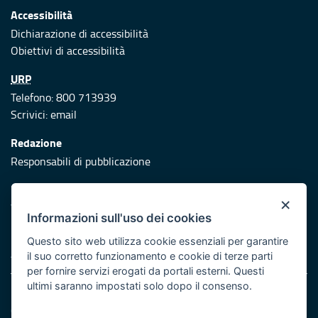
Accessibilità
Dichiarazione di accessibilità
Obiettivi di accessibilità
URP
Telefono: 800 713939
Scrivici:
email
Redazione
Responsabili di pubblicazione
Protezione civile
×
Vai al sito di Protezione Civile Puglia
Informazioni sull'uso dei cookies
Iniziativa finanziata con risorse del POR Puglia 2014/2020 -
Questo sito web utilizza cookie essenziali per garantire
Asse XI
il suo corretto funzionamento e cookie di terze parti
per fornire servizi erogati da portali esterni. Questi
ultimi saranno impostati solo dopo il consenso.
Note legali
Cookie e privacy