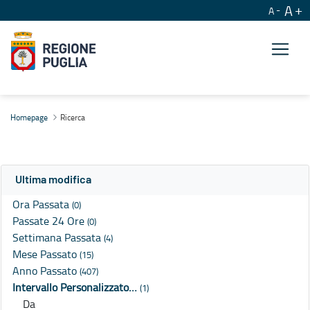
A
A
Ricerca
Homepage
Ricerca
Ultima modifica
Ora Passata
(0)
Passate 24 Ore
(0)
Settimana Passata
(4)
Mese Passato
(15)
Anno Passato
(407)
Intervallo Personalizzato…
(1)
Da