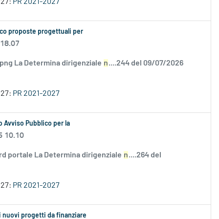
027:
PR 2021-2027
co proposte progettuali per
 18.07
.png La Determina dirigenziale
n
....244 del 09/07/2026
027:
PR 2021-2027
 Avviso Pubblico per la
6 10.10
rd portale La Determina dirigenziale
n
....264 del
027:
PR 2021-2027
 i nuovi progetti da finanziare