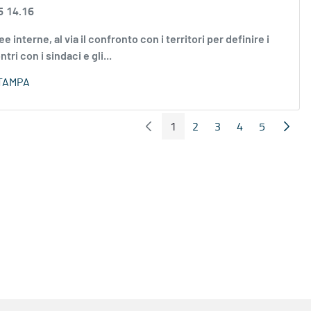
6 14.16
ee interne, al via il confronto con i territori per definire i
ri con i sindaci e gli...
TAMPA
1
2
3
4
5
Pagina Precedente
Pagin
Pagina
Pagina
Pagina
Pagina
Pagina