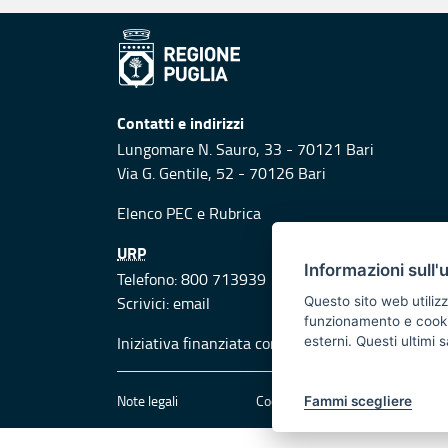
Contatti e indirizzi
Lungomare N. Sauro, 33 - 70121 Bari
Via G. Gentile, 52 - 70126 Bari
Elenco PEC
e
Rubrica
URP
Informazioni sull'
Telefono: 800 713939
Scrivici:
email
Questo sito web utilizz
funzionamento e cookie 
Iniziativa finanziata con risorse del POR Puglia
esterni. Questi ultimi
Note legali
Cookie e privacy
Att
Fammi scegliere