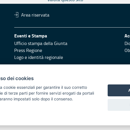
Area riservata
Eventi e Stampa
Ac
Ufficio stampa della Giunta
Di
Press Regione
Obi
Logo e identità regionale
Redazione
Pr
uso dei cookies
Responsabili di pubblicazione
Vai
a cookie essenziali per garantire il suo corretto
A
di terze parti per fornire servizi erogati da portali
 2014/2020 - Asse XI
 saranno impostati solo dopo il consenso.
i di notifica
Feed RSS
Servizi Intranet