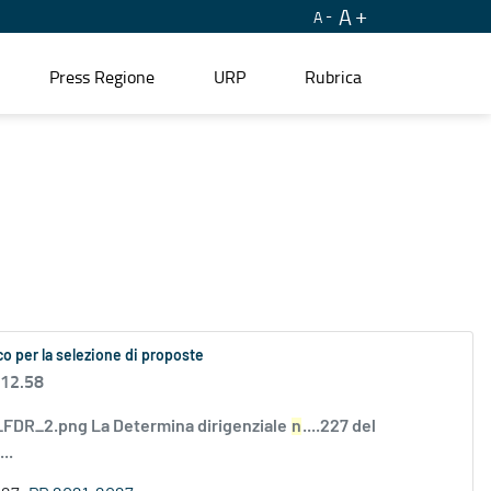
A
A
Press Regione
URP
Rubrica
o per la selezione di proposte
 12.58
DR_2.png La Determina dirigenziale
n
....227 del
..