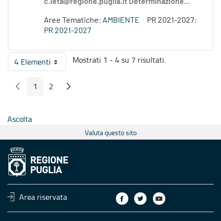
c.leta@regione.puglia.it Determinazione...
Aree Tematiche:
AMBIENTE
PR 2021-2027:
PR 2021-2027
Mostrati 1 - 4 su 7 risultati.
4 Elementi
Per pagina
1
2
Pagina Precedente
Pagina Seguente
Pagina
Pagina
Ascolta
Valuta questo sito
Area riservata