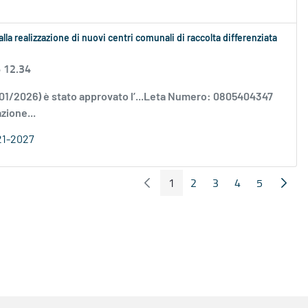
alla realizzazione di nuovi centri comunali di raccolta differenziata
6 12.34
/01/2026) è stato approvato l’...Leta Numero: 0805404347
zione...
21-2027
1
2
3
4
5
Pagina Precedente
Pagin
Pagina
Pagina
Pagina
Pagina
Pagina