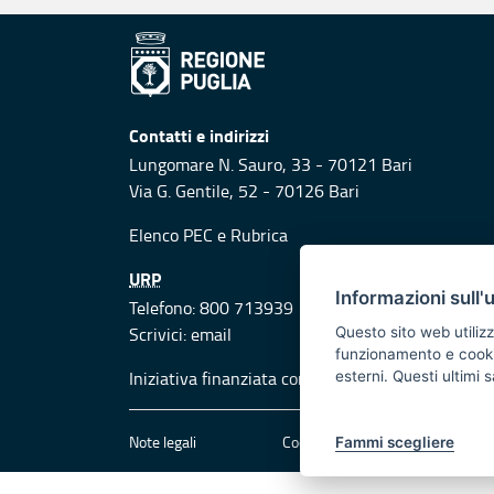
Contatti e indirizzi
Lungomare N. Sauro, 33 - 70121 Bari
Via G. Gentile, 52 - 70126 Bari
Elenco PEC
e
Rubrica
URP
Informazioni sull'
Telefono: 800 713939
Scrivici:
email
Questo sito web utilizz
funzionamento e cookie 
Iniziativa finanziata con risorse del POR Puglia
esterni. Questi ultimi
Note legali
Cookie e privacy
Att
Fammi scegliere