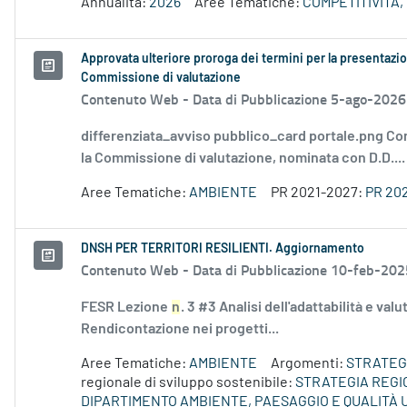
Annualità:
2026
Aree Tematiche:
COMPETITIVITÀ,
Approvata ulteriore proroga dei termini per la presentazio
Commissione di valutazione
Contenuto Web -
Data di Pubblicazione 5-ago-2026
differenziata_avviso pubblico_card portale.png Co
la Commissione di valutazione, nominata con D.D....
Aree Tematiche:
AMBIENTE
PR 2021-2027:
PR 20
DNSH PER TERRITORI RESILIENTI. Aggiornamento
Contenuto Web -
Data di Pubblicazione 10-feb-202
FESR Lezione
n
. 3 #3 Analisi dell'adattabilità e val
Rendicontazione nei progetti...
Aree Tematiche:
AMBIENTE
Argomenti:
STRATEGI
regionale di sviluppo sostenibile:
STRATEGIA REGI
DIPARTIMENTO AMBIENTE, PAESAGGIO E QUALITÀ