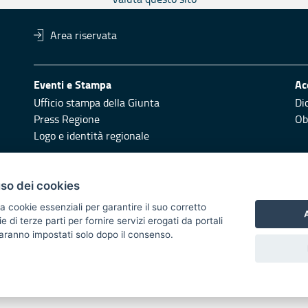
Area riservata
Eventi e Stampa
Ac
Ufficio stampa della Giunta
Di
Press Regione
Obi
Logo e identità regionale
Redazione
Pr
uso dei cookies
Responsabili di pubblicazione
Vai
a cookie essenziali per garantire il suo corretto
A
di terze parti per fornire servizi erogati da portali
 2014/2020 - Asse XI
 saranno impostati solo dopo il consenso.
i di notifica
Feed RSS
Servizi Intranet