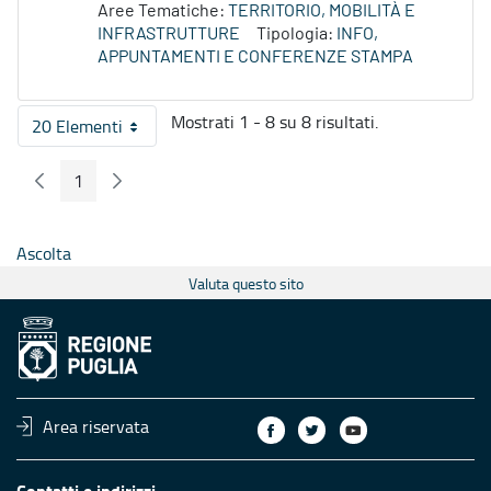
Aree Tematiche:
TERRITORIO, MOBILITÀ E
INFRASTRUTTURE
Tipologia:
INFO,
APPUNTAMENTI E CONFERENZE STAMPA
Mostrati 1 - 8 su 8 risultati.
20 Elementi
Per pagina
1
Pagina Precedente
Pagina Seguente
Pagina
Ascolta
Valuta questo sito
Area riservata
Contatti e indirizzi