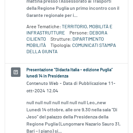
mattina presso l’Assessorato ai Trasporti
della Regione Puglia un primo incontro con il
Garante regionale per i...
Aree Tematiche:
TERRITORIO, MOBILITÀ E
INFRASTRUTTURE
Persone:
DEBORA
CILIENTO
Strutture:
DIPARTIMENTO
MOBILITÀ
Tipologia:
COMUNICATI STAMPA
DELLA GIUNTA
Presentazione “Didacta Italia – edizione Puglia”
lunedì 14 in Presidenza
Contenuto Web -
Data di Pubblicazione 11-
ott-2024 12.04
null null null null null null null Leo_new
Lunedì 14 ottobre, alle ore 9.30 nella sala “Di
Jeso” del palazzo della Presidenza della
Regione Puglia (Lungomare Nazario Sauro 31,
Bari – I piano) si...