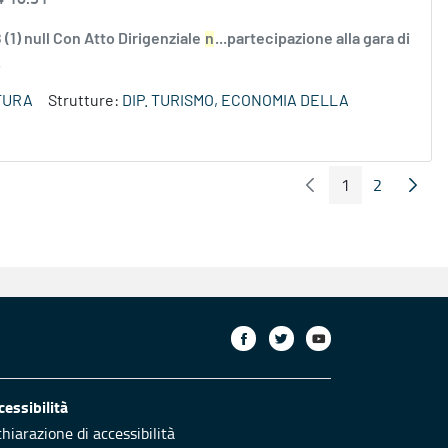
1) null Con Atto Dirigenziale
n
...partecipazione alla gara di
.
TURA
Strutture:
DIP. TURISMO, ECONOMIA DELLA
1
2
Pagina Precedente
Pagin
Pagina
Pagina
cessibilità
chiarazione di accessibilità