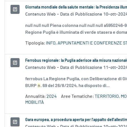
Giornata mondiale della salute mentale: la Presidenza illu
Contenuto Web -
Data di Pubblicazione 10-ott-202
null null null Piena colonna null null null a59502
Regione Puglia è illuminata di verde stasera e doman
Tipologia:
INFO, APPUNTAMENTI E CONFERENZE S
Ferrobus regionale: la Puglia aderisce alla misura nazional
Contenuto Web -
Data di Pubblicazione 11-ott-202
ferrobus La Regione Puglia, con Deliberazione di G
BURP
n
. 69 del 26/8/2024, ha disposto di...
Annualità:
2024
Aree Tematiche:
TERRITORIO, M
MOBILITÀ
Gara europea, a procedura aperta per l’appalto dell’allest
Contenuto Web -
Data di Pubblicazione 10-ott-202