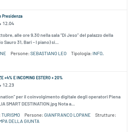
in Presidenza
4 12.04
tobre, alle ore 9.30 nella sala “Di Jeso” del palazzo della
auro 31, Bari – I piano) si...
ONE
Persone:
SEBASTIANO LEO
Tipologia:
INFO,
ZE +4% E INCOMING ESTERO + 20%
4 12.23
ination” per il coinvolgimento digitale degli operatori Piena
LIA SMART DESTINATION.jpg Nota a...
:
TURISMO
Persone:
GIANFRANCO LOPANE
Strutture:
MPA DELLA GIUNTA