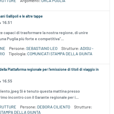
TRUTTURE
Argomenti:
ORCA PUGLIA
ani Gallipoli e le altre tappe
4 16.51
rze capaci di trasformare la nostra regione, di unire
una Puglia più forte e competitiva”...
ONE
Persone:
SEBASTIANO LEO
Strutture:
ADISU -
RIO
Tipologia:
COMUNICATI STAMPA DELLA GIUNTA
ella Piattaforma regionale per l’emissione di titoli di viaggio in
4 16.55
Ciliento.jpeg Si è tenuto questa mattina presso
imo incontro con il Garante regionale per i...
TRUTTURE
Persone:
DEBORA CILIENTO
Strutture:
STAMPA DELLA GIUNTA