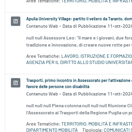
Aree Tematiche:
TERRITORIO, MOBILITÀ E INFRAS
Apulia University Village: partito il veliero da Taranto, dom
Contenuto Web -
Data di Pubblicazione 11-ott-202
null null Assessore Leo: “Il mare e i giovani, due fo
tradizione e innovazione, di creare nuove rotte per 
Aree Tematiche:
LAVORO, ISTRUZIONE E FORMAZI
AGENZIA PER IL DIRITTO ALLO STUDIO UNIVERSITA
Trasporti, primo incontro in Assessorato per l’attivazione d
favore delle persone con disabilità
Contenuto Web -
Data di Pubblicazione 11-ott-202
null null null Piena colonna null null null Riunione 
l’Assessorato ai Trasporti della Regione Puglia un pr
Aree Tematiche:
TERRITORIO, MOBILITÀ E INFRAS
DIPARTIMENTO MOBILITÀ
Tipologia:
COMUNICATI 