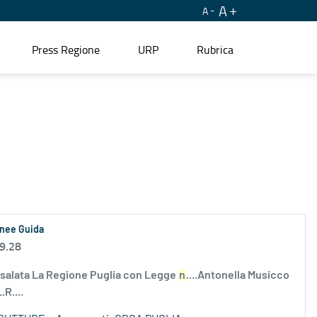
A
A
Press Regione
URP
Rubrica
Linee Guida
 9.28
insalata La Regione Puglia con Legge
n
....Antonella Musicco
R....