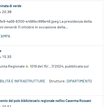
minata di verde
4 20.38
46-9fe9-4a56-8300-e468bc699e46.jpeg La presidenza della
i venerdì 11 ottobre in occasione della...
TAMPA
e
4 15.35
iunta Regionale
n
. 1019 del 15/...7/2024, pubblicata sul
OBILITÀ E INFRASTRUTTURE
Strutture:
DIPARTIMENTO
imento del polo bibliotecario regionale nell’ex Caserma Rossani
4 10.51