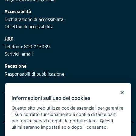
Accessibilità
Dichiarazione di accessibilità
Obiettivi di accessibilità
URP
Telefono: 800 713939
Scrivici:
email
Redazione
Responsabili di pubblicazione
Protezione civile
×
Vai al sito di Protezione Civile Puglia
Informazioni sull'uso dei cookies
Iniziativa finanziata con risorse del POR Puglia 2014/2020 -
Questo sito web utilizza cookie essenziali per garantire
Asse XI
il suo corretto funzionamento e cookie di terze parti
per fornire servizi erogati da portali esterni. Questi
ultimi saranno impostati solo dopo il consenso.
Note legali