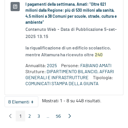
I pagamenti della settimana, Amati: “Oltre 621
milioni dalla Regione: più di 530 milioni alla sanità,
4,5 milioni a 38 Comuni per scuole, strade, cultura e
ambiente”
Contenuto Web -
Data di Pubblicazione 5-set-
2025 13.15
la riqualificazione di un edificio scolastico,
mentre Altamura ha ricevuto oltre
240
Annualità:
2025
Persone:
FABIANO AMATI
Strutture:
DIPARTIMENTO BILANCIO, AFFARI
GENERALI E INFRASTRUTTURE
Tipologia:
COMUNICATI STAMPA DELLA GIUNTA
Mostrati 1 - 8 su 448 risultati.
8 Elementi
Per pagina
1
2
3
...
56
Pagina Precedente
Pagina Seguente
Pagina
Pagina
Pagina
Pagine intermedie
Pagina