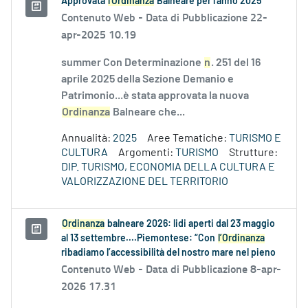
Approvata
l'Ordinanza
Balneare per l'anno 2025
Contenuto Web -
Data di Pubblicazione 22-
apr-2025 10.19
summer Con Determinazione
n
. 251 del 16
aprile 2025 della Sezione Demanio e
Patrimonio...è stata approvata la nuova
Ordinanza
Balneare che...
Annualità:
2025
Aree Tematiche:
TURISMO E
CULTURA
Argomenti:
TURISMO
Strutture:
DIP. TURISMO, ECONOMIA DELLA CULTURA E
VALORIZZAZIONE DEL TERRITORIO
Ordinanza
balneare 2026: lidi aperti dal 23 maggio
al 13 settembre....Piemontese: “Con
l’Ordinanza
ribadiamo l’accessibilità del nostro mare nel pieno
Contenuto Web -
Data di Pubblicazione 8-apr-
2026 17.31