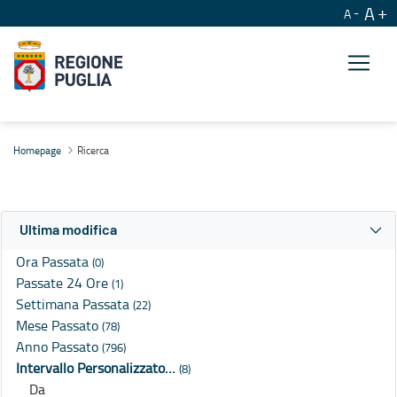
A
A
Ricerca
Homepage
Ricerca
Ultima modifica
Ora Passata
(0)
Passate 24 Ore
(1)
Settimana Passata
(22)
Mese Passato
(78)
Anno Passato
(796)
Intervallo Personalizzato…
(8)
Da