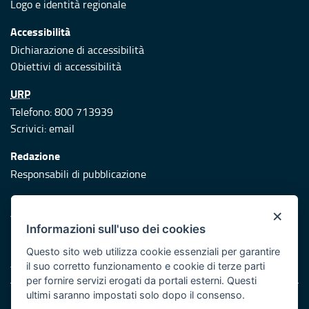
Logo e identità regionale
Accessibilità
Dichiarazione di accessibilità
Obiettivi di accessibilità
URP
Telefono: 800 713939
Scrivici:
email
Redazione
Responsabili di pubblicazione
Protezione civile
×
Vai al sito di Protezione Civile Puglia
Informazioni sull'uso dei cookies
Iniziativa finanziata con risorse del POR Puglia 2014/2020 -
Questo sito web utilizza cookie essenziali per garantire
Asse XI
il suo corretto funzionamento e cookie di terze parti
per fornire servizi erogati da portali esterni. Questi
ultimi saranno impostati solo dopo il consenso.
Note legali