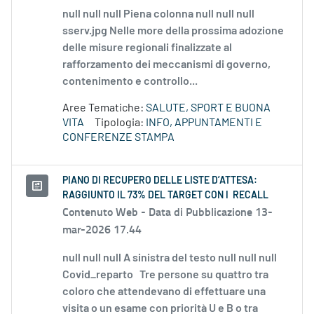
null null null Piena colonna null null null
sserv.jpg Nelle more della prossima adozione
delle misure regionali finalizzate al
rafforzamento dei meccanismi di governo,
contenimento e controllo...
Aree Tematiche:
SALUTE, SPORT E BUONA
VITA
Tipologia:
INFO, APPUNTAMENTI E
CONFERENZE STAMPA
PIANO DI RECUPERO DELLE LISTE D’ATTESA:
RAGGIUNTO IL 73% DEL TARGET CON I RECALL
Contenuto Web -
Data di Pubblicazione 13-
mar-2026 17.44
null null null A sinistra del testo null null null
Covid_reparto Tre persone su quattro tra
coloro che attendevano di effettuare una
visita o un esame con priorità U e B o tra