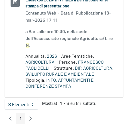
Enoliexpo 2026: il 17 marzo a Bari la conferenza
stampa di presentazione
Contenuto Web -
Data di Pubblicazione 13-
mar-2026 17.11
a Bari, alle ore 10.30, nella sede
dell’Assessorato regionale Agricoltura (L.re
N
.
Annualità:
2026
Aree Tematiche:
AGRICOLTURA
Persone:
FRANCESCO
PAOLICELLI
Strutture:
DIP. AGRICOLTURA,
SVILUPPO RURALE E AMBIENTALE
Tipologia:
INFO, APPUNTAMENTI E
CONFERENZE STAMPA
Mostrati 1 - 8 su 8 risultati.
8 Elementi
Per pagina
1
Pagina Precedente
Pagina Seguente
Pagina