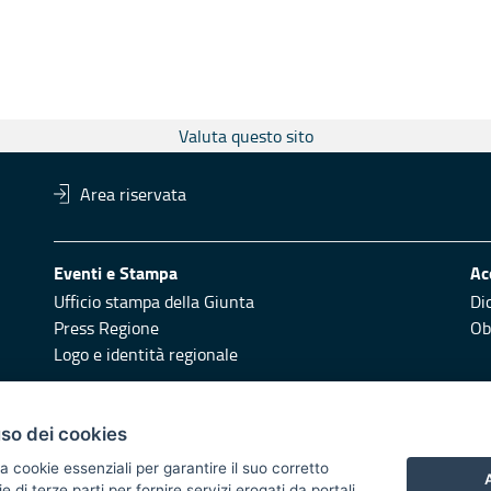
Valuta questo sito
Area riservata
Eventi e Stampa
Ac
Ufficio stampa della Giunta
Di
Press Regione
Obi
Logo e identità regionale
Redazione
Pr
uso dei cookies
Responsabili di pubblicazione
Vai
a cookie essenziali per garantire il suo corretto
A
di terze parti per fornire servizi erogati da portali