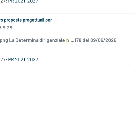
027:
PR 2021-2027
co proposte progettuali per
6 9.29
.png La Determina dirigenziale
n
....178 del 09/06/2026
027:
PR 2021-2027