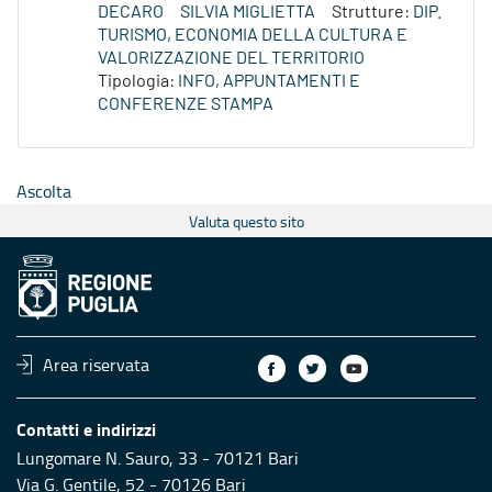
DECARO
SILVIA MIGLIETTA
Strutture:
DIP.
TURISMO, ECONOMIA DELLA CULTURA E
VALORIZZAZIONE DEL TERRITORIO
Tipologia:
INFO, APPUNTAMENTI E
CONFERENZE STAMPA
Ascolta
Valuta questo sito
Area riservata
Contatti e indirizzi
Lungomare N. Sauro, 33 - 70121 Bari
Via G. Gentile, 52 - 70126 Bari