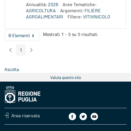
Annualità:
2026
Aree Tematiche:
AGRICOLTURA
Argomenti:
FILIERE
AGROALIMENTARI
Filiere:
VITIVINICOLO
Mostrati 1 - 5 su 5 risultati.
8 Elementi
Per pagina
1
Pagina Precedente
Pagina Seguente
Pagina
Ascolta
Valuta questo sito
Area riservata