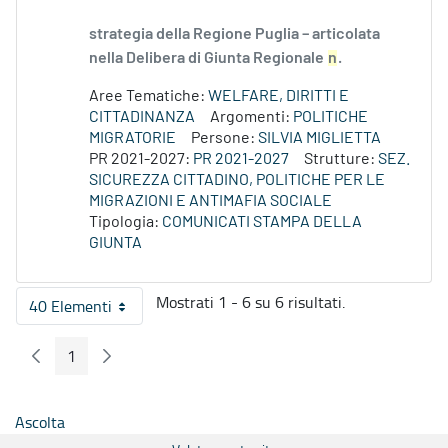
strategia della Regione Puglia – articolata
nella Delibera di Giunta Regionale
n
.
Aree Tematiche:
WELFARE, DIRITTI E
CITTADINANZA
Argomenti:
POLITICHE
MIGRATORIE
Persone:
SILVIA MIGLIETTA
PR 2021-2027:
PR 2021-2027
Strutture:
SEZ.
SICUREZZA CITTADINO, POLITICHE PER LE
MIGRAZIONI E ANTIMAFIA SOCIALE
Tipologia:
COMUNICATI STAMPA DELLA
GIUNTA
Mostrati 1 - 6 su 6 risultati.
40 Elementi
Per pagina
1
Pagina Precedente
Pagina Seguente
Pagina
Ascolta