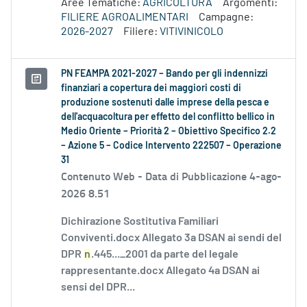
Aree Tematiche:
AGRICOLTURA
Argomenti:
FILIERE AGROALIMENTARI
Campagne:
2026-2027
Filiere:
VITIVINICOLO
PN FEAMPA 2021-2027 – Bando per gli indennizzi
finanziari a copertura dei maggiori costi di
produzione sostenuti dalle imprese della pesca e
dell'acquacoltura per effetto del conflitto bellico in
Medio Oriente – Priorità 2 – Obiettivo Specifico 2.2
– Azione 5 – Codice Intervento 222507 – Operazione
31
Contenuto Web -
Data di Pubblicazione 4-ago-
2026 8.51
Dichirazione Sostitutiva Familiari
Conviventi.docx Allegato 3a DSAN ai sendi del
DPR
n
.445..._2001 da parte del legale
rappresentante.docx Allegato 4a DSAN ai
sensi del DPR...