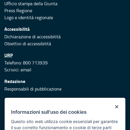
Ufficio stampa della Giunta
Press Regione
Logo e identità regionale
Accessibilità
Dichiarazione di accessibilità
Obiettivi di accessibilità
URP
Telefono: 800 713939
Scrivici:
email
Redazione
Responsabili di pubblicazione
Protezione civile
×
Vai al sito di Protezione Civile Puglia
Informazioni sull'uso dei cookies
Iniziativa finanziata con risorse del POR Puglia 2014/2020 -
Questo sito web utilizza cookie essenziali per garantire
Asse XI
il suo corretto funzionamento e cookie di terze parti