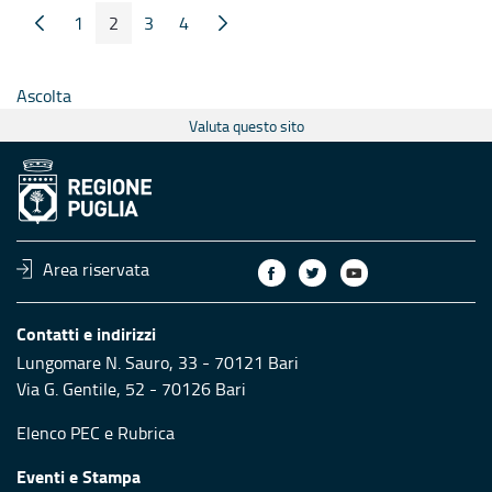
1
2
3
4
Pagina Precedente
Pagina Seguente
Pagina
Pagina
Pagina
Pagina
Ascolta
Valuta questo sito
Area riservata
Contatti e indirizzi
Lungomare N. Sauro, 33 - 70121 Bari
Via G. Gentile, 52 - 70126 Bari
Elenco PEC
e
Rubrica
Eventi e Stampa