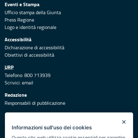
Eventi e Stampa
Ufficio stampa della Giunta
Press Regione
Logo e identità regionale
Accessibilità
Dichiarazione di accessibilità
Obiettivi di accessibilità
URP
Telefono: 800 713939
Scrivici:
email
Redazione
Responsabili di pubblicazione
Protezione civile
×
Vai al sito di Protezione Civile Puglia
Informazioni sull'uso dei cookies
Iniziativa finanziata con risorse del POR Puglia 2014/2020 -
Questo sito web utilizza cookie essenziali per garantire