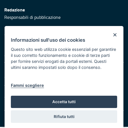
Redazione
Responsabili di pubblicazione
Protezione civile
×
Vai al sito di Protezione Civile Puglia
Informazioni sull'uso dei cookies
Iniziativa finanziata con risorse del POR Puglia 2014/2020 -
Questo sito web utilizza cookie essenziali per garantire
Asse XI
il suo corretto funzionamento e cookie di terze parti
per fornire servizi erogati da portali esterni. Questi
ultimi saranno impostati solo dopo il consenso.
Note legali
Cookie e privacy
Atti di notifica
Fammi scegliere
Feed RSS
Servizi Intranet
Accetta tutti
Rifiuta tutti
© Regione Puglia