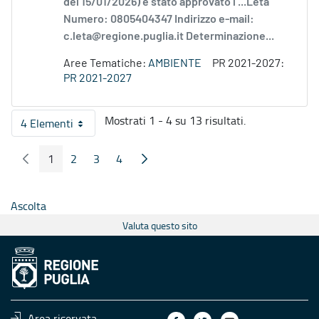
del 15/01/2026) è stato approvato l’...Leta
Numero: 0805404347 Indirizzo e-mail:
c.leta@regione.puglia.it Determinazione...
Aree Tematiche:
AMBIENTE
PR 2021-2027:
PR 2021-2027
Mostrati 1 - 4 su 13 risultati.
4 Elementi
Per pagina
1
2
3
4
Pagina Precedente
Pagina Seguente
Pagina
Pagina
Pagina
Pagina
Ascolta
Valuta questo sito
Area riservata