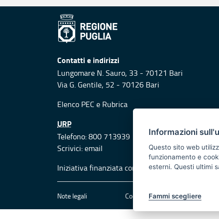
Contatti e indirizzi
Lungomare N. Sauro, 33 - 70121 Bari
Via G. Gentile, 52 - 70126 Bari
Elenco PEC
e
Rubrica
URP
Informazioni sull'
Telefono: 800 713939
Scrivici:
email
Questo sito web utilizz
funzionamento e cookie 
Iniziativa finanziata con risorse del POR Puglia
esterni. Questi ultimi
Note legali
Cookie e privacy
Att
Fammi scegliere