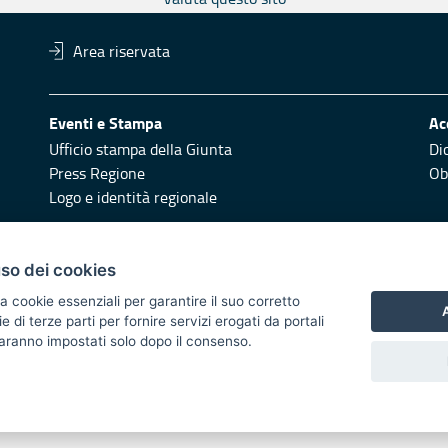
Area riservata
Eventi e Stampa
Ac
Ufficio stampa della Giunta
Di
Press Regione
Obi
Logo e identità regionale
Redazione
Pr
uso dei cookies
Responsabili di pubblicazione
Vai
a cookie essenziali per garantire il suo corretto
A
di terze parti per fornire servizi erogati da portali
 2014/2020 - Asse XI
 saranno impostati solo dopo il consenso.
i di notifica
Feed RSS
Servizi Intranet