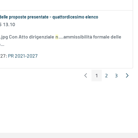
le delle proposte presentate - quattordicesimo elenco
6 13.10
i.jpg Con Atto dirigenziale
n
....ammissibilità formale delle
..
027:
PR 2021-2027
1
2
3
Pagina Precedente
Pagin
Pagina
Pagina
Pagina