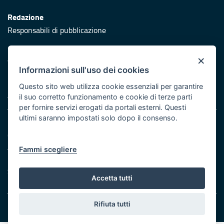
Redazione
Responsabili di pubblicazione
Protezione civile
×
Vai al sito di Protezione Civile Puglia
Informazioni sull'uso dei cookies
Iniziativa finanziata con risorse del POR Puglia 2014/2020 -
Questo sito web utilizza cookie essenziali per garantire
Asse XI
il suo corretto funzionamento e cookie di terze parti
per fornire servizi erogati da portali esterni. Questi
ultimi saranno impostati solo dopo il consenso.
Note legali
Cookie e privacy
Atti di notifica
Fammi scegliere
Feed RSS
Servizi Intranet
Accetta tutti
Rifiuta tutti
© Regione Puglia