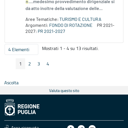
n
....medesimo provvedimento dirigenziale si
dà atto inoltre della valutazione delle...
Aree Tematiche:
TURISMO E CULTURA
Argomenti:
FONDO DI ROTAZIONE
PR 2021-
2027:
PR 2021-2027
Mostrati 1 - 4 su 13 risultati.
4 Elementi
Per pagina
1
2
3
4
Pagina Precedente
Pagina Seguente
Pagina
Pagina
Pagina
Pagina
Ascolta
Valuta questo sito
Area riservata