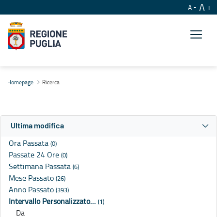
A
A
Ricerca
Homepage
Ricerca
Ultima modifica
Ora Passata
(0)
Passate 24 Ore
(0)
Settimana Passata
(6)
Mese Passato
(26)
Anno Passato
(393)
Intervallo Personalizzato…
(1)
Da