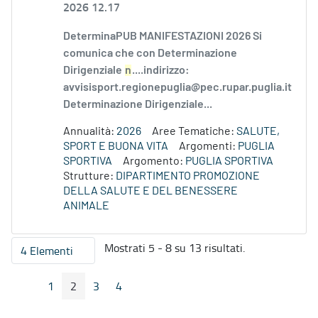
2026 12.17
DeterminaPUB MANIFESTAZIONI 2026 Si
comunica che con Determinazione
Dirigenziale
n
....indirizzo:
avvisisport.regionepuglia@pec.rupar.puglia.it
Determinazione Dirigenziale...
Annualità:
2026
Aree Tematiche:
SALUTE,
SPORT E BUONA VITA
Argomenti:
PUGLIA
SPORTIVA
Argomento:
PUGLIA SPORTIVA
Strutture:
DIPARTIMENTO PROMOZIONE
DELLA SALUTE E DEL BENESSERE
ANIMALE
Mostrati 5 - 8 su 13 risultati.
4 Elementi
Per pagina
1
2
3
4
Pagina Precedente
Pagina Seguente
Pagina
Pagina
Pagina
Pagina