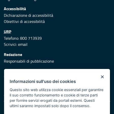
Accessibilità
Dichiarazione di accessibilità
Obiettivi di accessibilità
URP
Telefono: 800 713939
Scrivici:
email
Redazione
Responsabili di pubblicazione
Protezione civile
×
Vai al sito di Protezione Civile Puglia
Informazioni sull'uso dei cookies
Iniziativa finanziata con risorse del POR Puglia 2014/2020 -
Questo sito web utilizza cookie essenziali per garantire
Asse XI
il suo corretto funzionamento e cookie di terze parti
per fornire servizi erogati da portali esterni. Questi
ultimi saranno impostati solo dopo il consenso.
Note legali