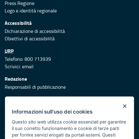
Press Regione
Logo e identità regionale
Accessibilità
Dichiarazione di accessibilità
Obiettivi di accessibilità
URP
Telefono: 800 713939
Scrivici:
email
Redazione
Responsabili di pubblicazione
Protezione civile
×
Vai al sito di Protezione Civile Puglia
Informazioni sull'uso dei cookies
Iniziativa finanziata con risorse del POR Puglia 2014/2020 -
Questo sito web utilizza cookie essenziali per garantire
Asse XI
il suo corretto funzionamento e cookie di terze parti
per fornire servizi erogati da portali esterni. Questi