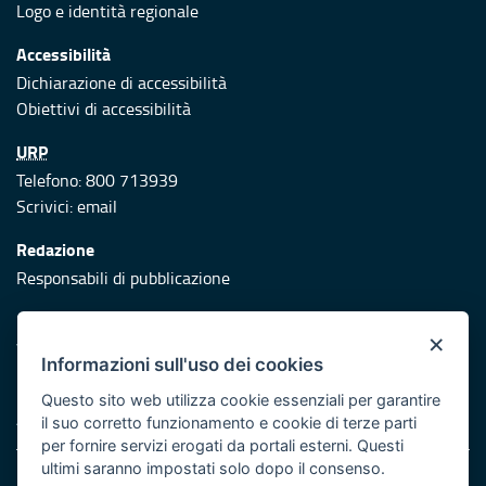
Logo e identità regionale
Accessibilità
Dichiarazione di accessibilità
Obiettivi di accessibilità
URP
Telefono: 800 713939
Scrivici:
email
Redazione
Responsabili di pubblicazione
Protezione civile
×
Vai al sito di Protezione Civile Puglia
Informazioni sull'uso dei cookies
Iniziativa finanziata con risorse del POR Puglia 2014/2020 -
Questo sito web utilizza cookie essenziali per garantire
Asse XI
il suo corretto funzionamento e cookie di terze parti
per fornire servizi erogati da portali esterni. Questi
ultimi saranno impostati solo dopo il consenso.
Note legali