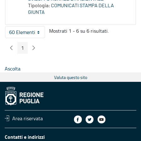
Tipologia:
COMUNICATI STAMPA DELLA
GIUNTA
Mostrati 1 - 6 su 6 risultati.
60 Elementi
Per pagina
1
Pagina Precedente
Pagina Seguente
Pagina
Ascolta
Valuta questo sito
Area riservata
Contatti e indirizzi