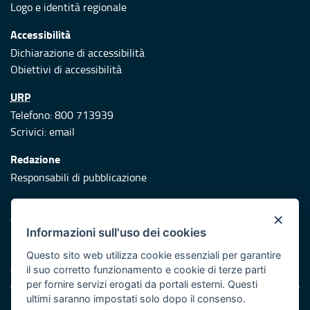
Logo e identità regionale
Accessibilità
Dichiarazione di accessibilità
Obiettivi di accessibilità
URP
Telefono: 800 713939
Scrivici:
email
Redazione
Responsabili di pubblicazione
Protezione civile
×
Vai al sito di Protezione Civile Puglia
Informazioni sull'uso dei cookies
Iniziativa finanziata con risorse del POR Puglia 2014/2020 -
Questo sito web utilizza cookie essenziali per garantire
Asse XI
il suo corretto funzionamento e cookie di terze parti
per fornire servizi erogati da portali esterni. Questi
ultimi saranno impostati solo dopo il consenso.
Note legali