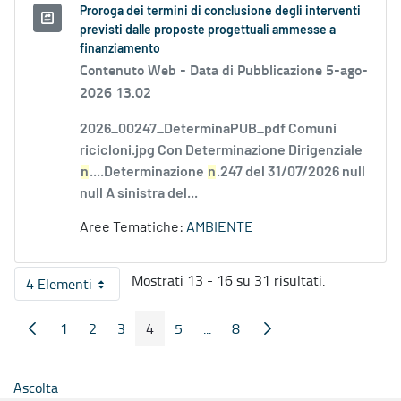
Proroga dei termini di conclusione degli interventi
previsti dalle proposte progettuali ammesse a
finanziamento
Contenuto Web -
Data di Pubblicazione 5-ago-
2026 13.02
2026_00247_DeterminaPUB_pdf Comuni
ricicloni.jpg Con Determinazione Dirigenziale
n
....Determinazione
n
.247 del 31/07/2026 null
null A sinistra del...
Aree Tematiche:
AMBIENTE
Mostrati 13 - 16 su 31 risultati.
4 Elementi
Per pagina
1
2
3
4
5
...
8
Pagina Precedente
Pagina Seguente
Pagina
Pagina
Pagina
Pagina
Pagina
Pagine intermedie
Pagina
Ascolta