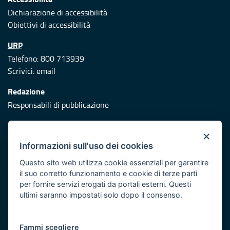
Dichiarazione di accessibilità
Obiettivi di accessibilità
URP
Telefono: 800 713939
Scrivici:
email
Redazione
Responsabili di pubblicazione
Protezione civile
×
Vai al sito di Protezione Civile Puglia
Informazioni sull'uso dei cookies
Iniziativa finanziata con risorse del POR Puglia 2014/2020 -
Questo sito web utilizza cookie essenziali per garantire
Asse XI
il suo corretto funzionamento e cookie di terze parti
per fornire servizi erogati da portali esterni. Questi
ultimi saranno impostati solo dopo il consenso.
Note legali
Cookie e privacy
Atti di notifica
Fammi scegliere