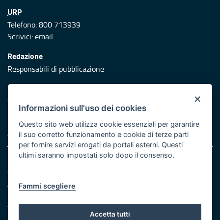
URP
Telefono: 800 713939
Scrivici:
email
Redazione
Responsabili di pubblicazione
Protezione civile
×
Vai al sito di Protezione Civile Puglia
Informazioni sull'uso dei cookies
Iniziativa finanziata con risorse del POR Puglia 2014/2020 -
Questo sito web utilizza cookie essenziali per garantire
Asse XI
il suo corretto funzionamento e cookie di terze parti
per fornire servizi erogati da portali esterni. Questi
ultimi saranno impostati solo dopo il consenso.
Note legali
Cookie e privacy
Atti di notifica
Fammi scegliere
Feed RSS
Servizi Intranet
Accetta tutti