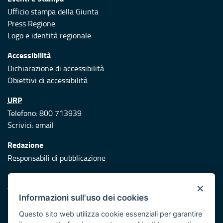
Ufficio stampa della Giunta
Press Regione
Logo e identità regionale
Accessibilità
Dichiarazione di accessibilità
Obiettivi di accessibilità
URP
Telefono: 800 713939
Scrivici:
email
Redazione
Responsabili di pubblicazione
Protezione civile
×
Vai al sito di Protezione Civile Puglia
Informazioni sull'uso dei cookies
Iniziativa finanziata con risorse del POR Puglia 2014/2020 -
Questo sito web utilizza cookie essenziali per garantire
Asse XI