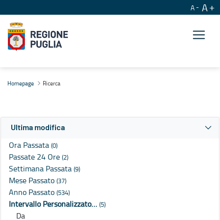
A
A
Ricerca
Homepage
Ricerca
Ultima modifica
Ora Passata
(0)
Passate 24 Ore
(2)
Settimana Passata
(9)
Mese Passato
(37)
Anno Passato
(534)
Intervallo Personalizzato…
(5)
Da