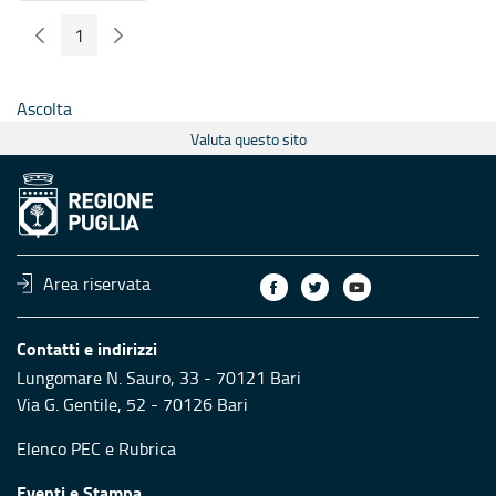
1
Pagina Precedente
Pagina Seguente
Pagina
Ascolta
Valuta questo sito
Area riservata
Contatti e indirizzi
Lungomare N. Sauro, 33 - 70121 Bari
Via G. Gentile, 52 - 70126 Bari
Elenco PEC
e
Rubrica
Eventi e Stampa