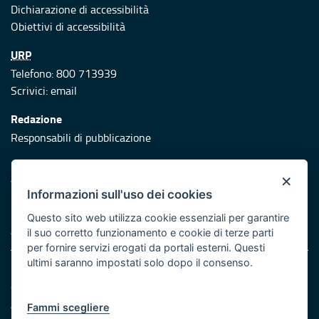
Dichiarazione di accessibilità
Obiettivi di accessibilità
URP
Telefono: 800 713939
Scrivici:
email
Redazione
Responsabili di pubblicazione
Protezione civile
×
Vai al sito di Protezione Civile Puglia
Informazioni sull'uso dei cookies
Iniziativa finanziata con risorse del POR Puglia 2014/2020 -
Questo sito web utilizza cookie essenziali per garantire
Asse XI
il suo corretto funzionamento e cookie di terze parti
per fornire servizi erogati da portali esterni. Questi
ultimi saranno impostati solo dopo il consenso.
Note legali
Cookie e privacy
Atti di notifica
Fammi scegliere