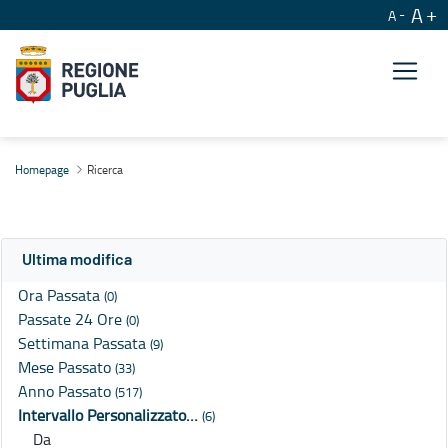
A
A
Ricerca
Homepage
Ricerca
Ultima modifica
Ora Passata
(0)
Passate 24 Ore
(0)
Settimana Passata
(9)
Mese Passato
(33)
Anno Passato
(517)
Intervallo Personalizzato…
(6)
Da