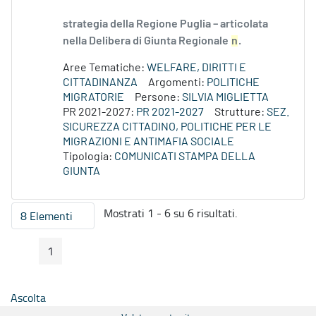
strategia della Regione Puglia – articolata
nella Delibera di Giunta Regionale
n
.
Aree Tematiche:
WELFARE, DIRITTI E
CITTADINANZA
Argomenti:
POLITICHE
MIGRATORIE
Persone:
SILVIA MIGLIETTA
PR 2021-2027:
PR 2021-2027
Strutture:
SEZ.
SICUREZZA CITTADINO, POLITICHE PER LE
MIGRAZIONI E ANTIMAFIA SOCIALE
Tipologia:
COMUNICATI STAMPA DELLA
GIUNTA
Mostrati 1 - 6 su 6 risultati.
8 Elementi
Per pagina
1
Pagina Precedente
Pagina Seguente
Pagina
Ascolta