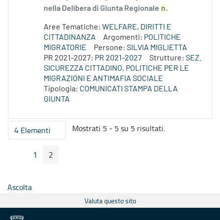
nella Delibera di Giunta Regionale
n
.
Aree Tematiche:
WELFARE, DIRITTI E
CITTADINANZA
Argomenti:
POLITICHE
MIGRATORIE
Persone:
SILVIA MIGLIETTA
PR 2021-2027:
PR 2021-2027
Strutture:
SEZ.
SICUREZZA CITTADINO, POLITICHE PER LE
MIGRAZIONI E ANTIMAFIA SOCIALE
Tipologia:
COMUNICATI STAMPA DELLA
GIUNTA
Mostrati 5 - 5 su 5 risultati.
4 Elementi
Per pagina
1
2
Pagina Precedente
Pagina Seguente
Pagina
Pagina
Ascolta
Valuta questo sito