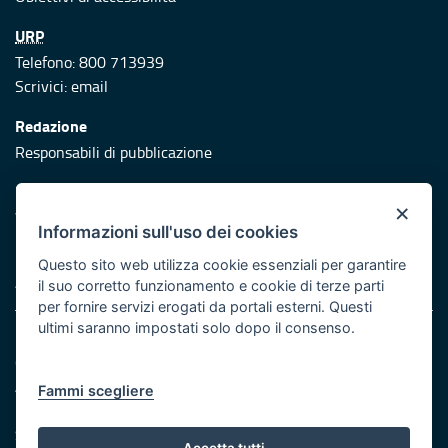
URP
Telefono: 800 713939
Scrivici:
email
Redazione
Responsabili di pubblicazione
Protezione civile
×
Vai al sito di Protezione Civile Puglia
Informazioni sull'uso dei cookies
Iniziativa finanziata con risorse del POR Puglia 2014/2020 -
Questo sito web utilizza cookie essenziali per garantire
Asse XI
il suo corretto funzionamento e cookie di terze parti
per fornire servizi erogati da portali esterni. Questi
ultimi saranno impostati solo dopo il consenso.
Note legali
Cookie e privacy
Atti di notifica
Fammi scegliere
Feed RSS
Servizi Intranet