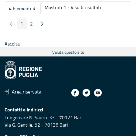
Mostrati 1 - 4 su 6 risultati.
4 Elementi
Per pagina
1
2
Pagina Precedente
Pagina Seguente
Pagina
Pagina
Ascolta
Valuta questo sito
Area riservata
Contatti e indirizzi
Lungomare N. Sauro, 33 - 70121 Bari
Via G. Gentile, 52 - 70126 Bari