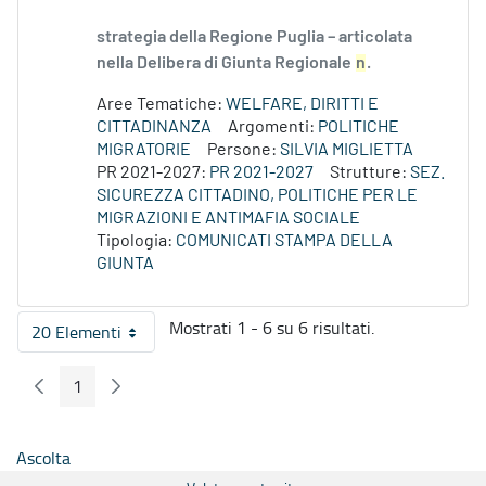
strategia della Regione Puglia – articolata
nella Delibera di Giunta Regionale
n
.
Aree Tematiche:
WELFARE, DIRITTI E
CITTADINANZA
Argomenti:
POLITICHE
MIGRATORIE
Persone:
SILVIA MIGLIETTA
PR 2021-2027:
PR 2021-2027
Strutture:
SEZ.
SICUREZZA CITTADINO, POLITICHE PER LE
MIGRAZIONI E ANTIMAFIA SOCIALE
Tipologia:
COMUNICATI STAMPA DELLA
GIUNTA
Mostrati 1 - 6 su 6 risultati.
20 Elementi
Per pagina
1
Pagina Precedente
Pagina Seguente
Pagina
Ascolta