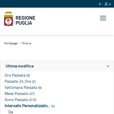
A
A
Ricerca
Homepage
Ricerca
Ultima modifica
Ora Passata
(0)
Passate 24 Ore
(2)
Settimana Passata
(9)
Mese Passato
(37)
Anno Passato
(515)
Intervallo Personalizzato…
(4)
Da