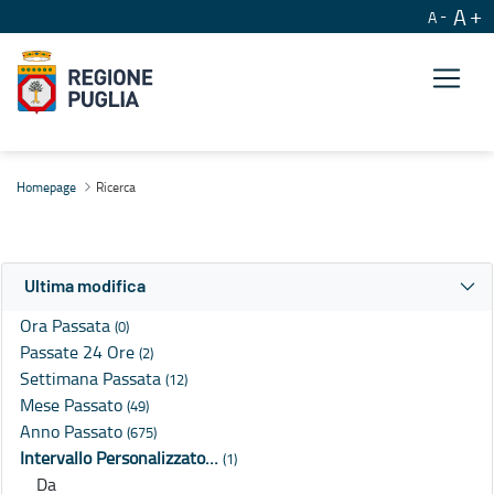
A
A
Ricerca
Homepage
Ricerca
Ultima modifica
Ora Passata
(0)
Passate 24 Ore
(2)
Settimana Passata
(12)
Mese Passato
(49)
Anno Passato
(675)
Intervallo Personalizzato…
(1)
Da