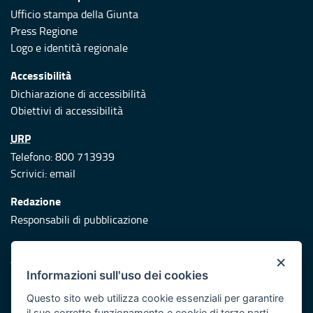
Ufficio stampa della Giunta
Press Regione
Logo e identità regionale
Accessibilità
Dichiarazione di accessibilità
Obiettivi di accessibilità
URP
Telefono: 800 713939
Scrivici:
email
Redazione
Responsabili di pubblicazione
Protezione civile
×
Vai al sito di Protezione Civile Puglia
Informazioni sull'uso dei cookies
Iniziativa finanziata con risorse del POR Puglia 2014/2020 -
Questo sito web utilizza cookie essenziali per garantire
Asse XI
il suo corretto funzionamento e cookie di terze parti