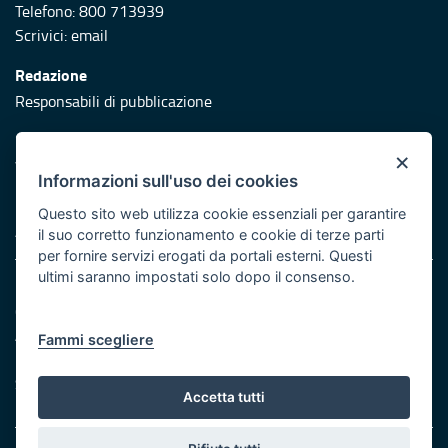
Telefono: 800 713939
Scrivici:
email
Redazione
Responsabili di pubblicazione
Protezione civile
×
Vai al sito di Protezione Civile Puglia
Informazioni sull'uso dei cookies
Iniziativa finanziata con risorse del POR Puglia 2014/2020 -
Questo sito web utilizza cookie essenziali per garantire
Asse XI
il suo corretto funzionamento e cookie di terze parti
per fornire servizi erogati da portali esterni. Questi
ultimi saranno impostati solo dopo il consenso.
Note legali
Cookie e privacy
Atti di notifica
Fammi scegliere
Feed RSS
Servizi Intranet
Accetta tutti