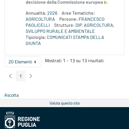
decisione della Commissione europea
n
.
Annualità:
2026
Aree Tematiche:
AGRICOLTURA
Persone:
FRANCESCO
PAOLICELLI
Strutture:
DIP. AGRICOLTURA,
SVILUPPO RURALE E AMBIENTALE
Tipologia:
COMUNICATI STAMPA DELLA
GIUNTA
Mostrati 1 - 13 su 13 risultati.
20 Elementi
Per pagina
1
Pagina Precedente
Pagina Seguente
Pagina
Ascolta
Valuta questo sito