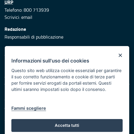
URP
Telefono: 800 713939
Scrivici:
email
Redazione
Responsabili di pubblicazione
Protezione civile
×
Vai al sito di Protezione Civile Puglia
Informazioni sull'uso dei cookies
Iniziativa finanziata con risorse del POR Puglia 2014/2020 -
Questo sito web utilizza cookie essenziali per garantire
Asse XI
il suo corretto funzionamento e cookie di terze parti
per fornire servizi erogati da portali esterni. Questi
ultimi saranno impostati solo dopo il consenso.
Note legali
Cookie e privacy
Atti di notifica
Fammi scegliere
Feed RSS
Servizi Intranet
Accetta tutti