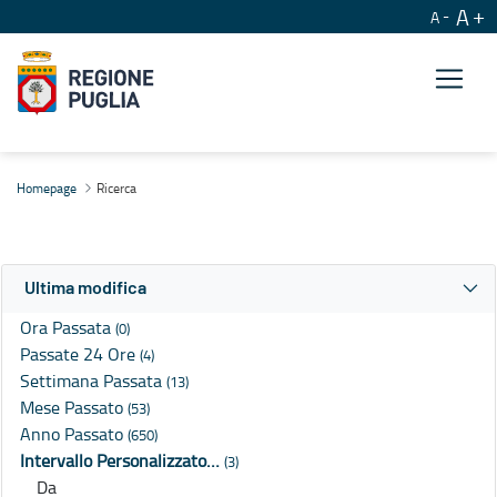
A
A
Ricerca
Homepage
Ricerca
Ultima modifica
Ora Passata
(0)
Passate 24 Ore
(4)
Settimana Passata
(13)
Mese Passato
(53)
Anno Passato
(650)
Intervallo Personalizzato…
(3)
Da